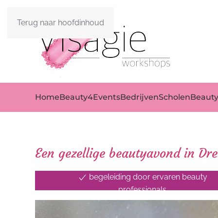
Terug naar hoofdinhoud
Home
Beauty4Events
Bedrijven
Scholen
Beaut
Een gezellige beautyavond in Dr
begeleiding door ervaren beauty
professionals