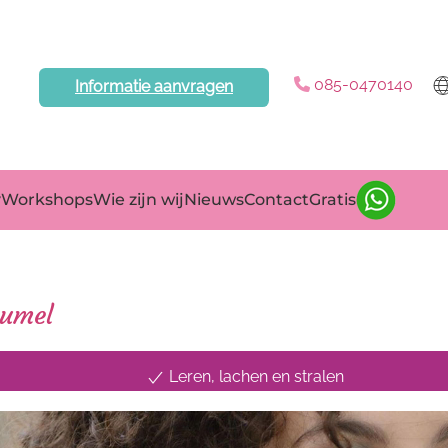
085-0470140
Informatie aanvragen
yWorkshops
Wie zijn wij
Nieuws
Contact
Gratis
eumel
Leren, lachen en stralen