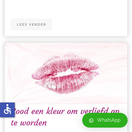
LEES VERDER
accessible
Rood een kleur om verliefd op
WhatsApp
te worden