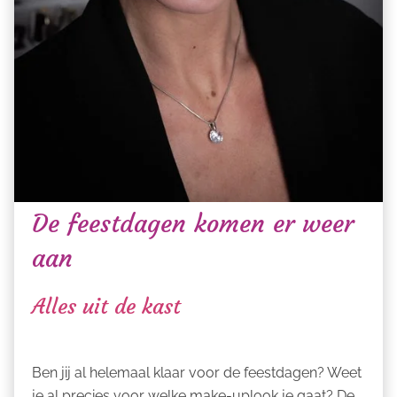
De feestdagen komen er weer
aan
Alles uit de kast
Ben jij al helemaal klaar voor de feestdagen? Weet
je al precies voor welke make-uplook je gaat? De