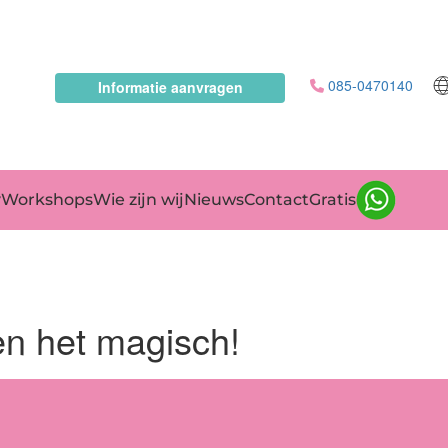
085-0470140
Informatie aanvragen
yWorkshops
Wie zijn wij
Nieuws
Contact
Gratis
en het magisch!