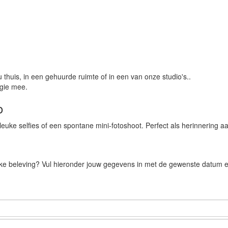
 thuis, in een gehuurde ruimte of in een van onze studio's..
agie mee.
o
 leuke selfies of een spontane mini-fotoshoot. Perfect als herinnering
jke beleving? Vul hieronder jouw gegevens in met de gewenste datum en