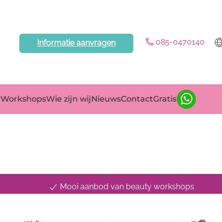
085-0470140
Informatie aanvragen
yWorkshops
Wie zijn wij
Nieuws
Contact
Gratis
Mooi aanbod van beauty workshops