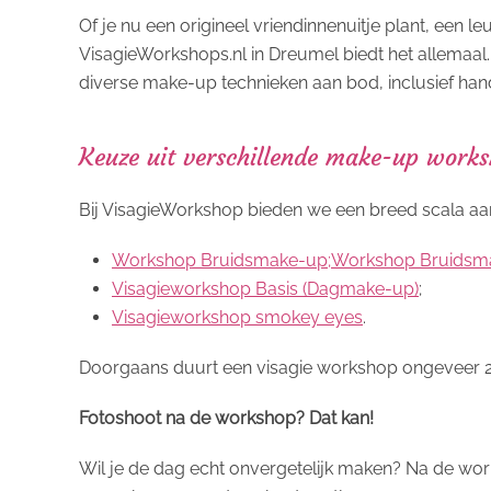
Of je nu een origineel vriendinnenuitje plant, een l
VisagieWorkshops.nl in Dreumel biedt het allemaal
diverse make-up technieken aan bod, inclusief handig
Keuze uit verschillende make-up works
Bij VisagieWorkshop bieden we een breed scala aan 
Workshop Bruidsmake-up;Workshop Bruidsm
Visagieworkshop Basis (Dagmake-up)
;
Visagieworkshop smokey eyes
.
Doorgaans duurt een visagie workshop ongeveer 2,
Fotoshoot na de workshop? Dat kan!
Wil je de dag echt onvergetelijk maken? Na de work