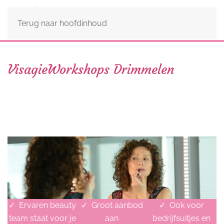
Terug naar hoofdinhoud
VisagieWorkshops Drimmelen
✓
Ervaren beauty
✓
Groot aanbod
✓
Ook voor
team staat voor je
aan
bedrijfsuitjes en