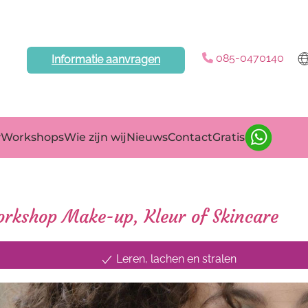
085-0470140
Informatie aanvragen
yWorkshops
Wie zijn wij
Nieuws
Contact
Gratis
Workshop Make-up, Kleur of Skincare
Leren, lachen en stralen