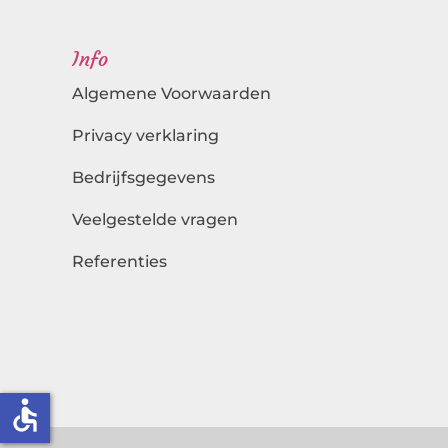
Info
Algemene Voorwaarden
Privacy verklaring
Bedrijfsgegevens
Veelgestelde vragen
Referenties
Landingspagina's
accessible