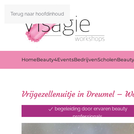
Terug naar hoofdinhoud
Home
Beauty4Events
Bedrijven
Scholen
Beaut
Vrijgezellenuitje in Dreumel – 
begeleiding door ervaren beauty
professionals